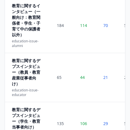
教育に関するイ
ンタビュー（一
般向け：教育関
係者・学生・子
184
114
70
5
育て中の保護者
以外）
education-issue-
alumni
教育に関するデ
プスインタビュ
ー（教員・教育
65
44
21
2
産業従事者向
け）
education-issue-
educator
教育に関するデ
プスインタビュ
ー（学生・教育
135
106
29
5
当事者向け）