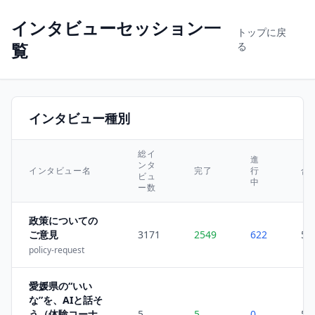
インタビューセッション一
トップに戻
覧
る
インタビュー種別
総イ
進
ンタ
インタビュー名
完了
行
合
ビュ
中
ー数
政策についての
ご意見
3171
2549
622
52
policy-request
愛媛県の“いい
な”を、AIと話そ
う（体験コーナ
5
5
0
59