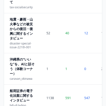
て
tax-socialsecurity
地震・豪雨・山
火事などの被災
からの復旧・復
52
40
12
1
興に関するイン
タビュー
disaster-special-
issue-221th-001
沖縄県の“いい
な”を、AIと話そ
う（体験コーナ
1
1
0
27
ー）
caravan_okinawa
船荷証券の電子
化法案に関する
1138
591
547
1
インタビュー
bill-of-lading