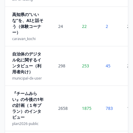
高知県の“いい
な”を、AIと話そ
う（体験コーナ
24
22
2
2
ー）
caravan_kochi
自治体のデジタ
ル化に関するイ
ンタビュー（利
298
253
45
2
用者向け）
municipal-dx-user
『チームみら
い』の今後の1年
の計画（１年プ
2658
1875
783
17
ラン）のインタ
ビュー
plan2026-public