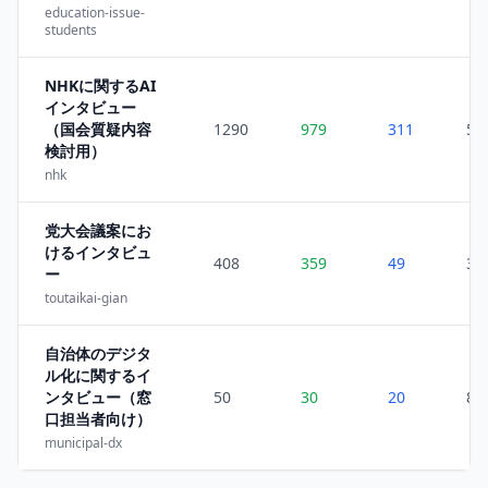
education-issue-
students
NHKに関するAI
インタビュー
（国会質疑内容
1290
979
311
5
検討用）
nhk
党大会議案にお
けるインタビュ
408
359
49
3
ー
toutaikai-gian
自治体のデジタ
ル化に関するイ
ンタビュー（窓
50
30
20
8
口担当者向け）
municipal-dx