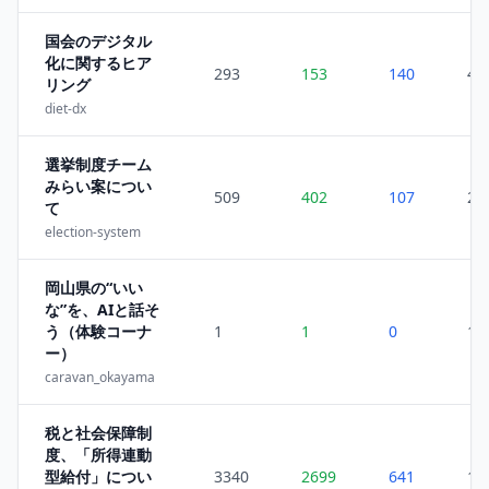
国会のデジタル
化に関するヒア
293
153
140
4
リング
diet-dx
選挙制度チーム
みらい案につい
509
402
107
2
て
election-system
岡山県の“いい
な”を、AIと話そ
う（体験コーナ
1
1
0
1
ー）
caravan_okayama
税と社会保障制
度、「所得連動
型給付」につい
3340
2699
641
16