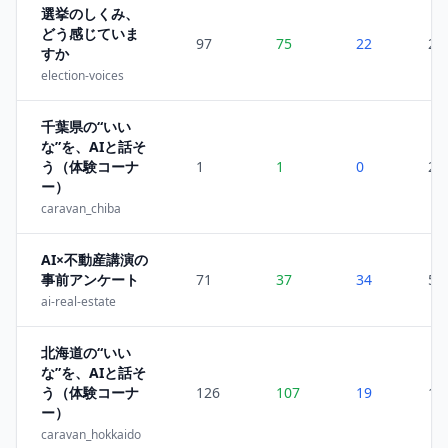
選挙のしくみ、
どう感じていま
97
75
22
2
すか
election-voices
千葉県の“いい
な”を、AIと話そ
う（体験コーナ
1
1
0
26
ー）
caravan_chiba
AI×不動産講演の
事前アンケート
71
37
34
5
ai-real-estate
北海道の“いい
な”を、AIと話そ
う（体験コーナ
126
107
19
1
ー）
caravan_hokkaido