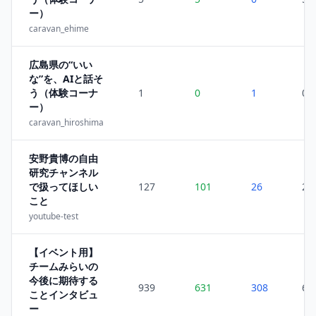
ー）
caravan_ehime
広島県の“いい
な”を、AIと話そ
う（体験コーナ
1
0
1
0
ー）
caravan_hiroshima
安野貴博の自由
研究チャンネル
で扱ってほしい
127
101
26
2
こと
youtube-test
【イベント用】
チームみらいの
今後に期待する
939
631
308
68
ことインタビュ
ー